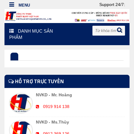
Support 24/7:
DANH MỤC SẢN
PHẨM
HỖ TRỢ TRỰC TUYẾN
NVKD - Mr. Hoàng
0919 914 138
NVKD - Ms.Thùy
0912 369 126