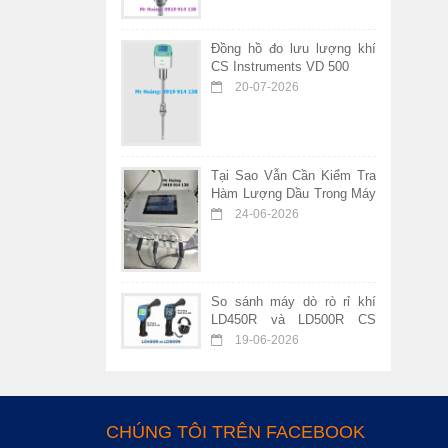
Đồng hồ đo lưu lượng khí
CS Instruments VD 500
20-07-2026
Tại Sao Vẫn Cần Kiểm Tra
Hàm Lượng Dầu Trong Máy
Nén Khí Không Dầu?
24-06-2026
So sánh máy dò rò rỉ khí
LD450R và LD500R CS
Instruments – Nên chọn
19-06-2026
thiết bị nào?
CHÚNG TÔI TRÊN FACEBOOK