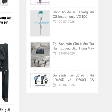
Đồng hồ đo lưu lượng khí
CS Instruments VD 500
gưng áp
20-07-2026
FH HP
Tại Sao Vẫn Cần Kiểm Tra
Hàm Lượng Dầu Trong Máy
Nén Khí Không Dầu?
24-06-2026
So sánh máy dò rò rỉ khí
LD450R và LD500R CS
Instruments – Nên chọn
19-06-2026
thiết bị nào?
ấp giải