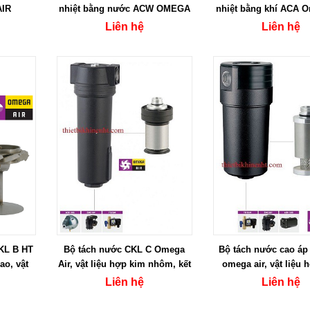
AIR
nhiệt bằng nước ACW OMEGA
nhiệt bằng khí ACA O
AIR
Liên hệ
Liên hệ
CKL B HT
Bộ tách nước CKL C Omega
Bộ tách nước cao áp
ao, vật
Air, vật liệu hợp kim nhôm, kết
omega air, vật liệu 
ôm
nối Ren
nhôm
Liên hệ
Liên hệ