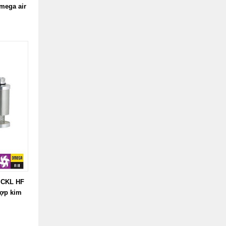
mega air
 CKL HF
hợp kim