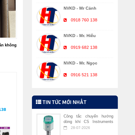
NVKD - Mr Cảnh
0918 760 138
NVKD - Mr. Hiếu
ân không
0919 682 138
NVKD - Mr. Ngọc
0916 521 138
TIN TỨC MỚI NHẤT
Công tắc chuyển hướng
dòng khí CS Instruments
VA 409
28-07-2026