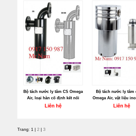
Bộ tách nước ly tâm CS Omega
Bộ tách nước ly tâm 
Air, loại hàn cố định kết nối
Omega Air, vật liệu in
Bích
CKL-IHP
Liên hệ
Liên hệ
Trang:
1
|
2
|
3