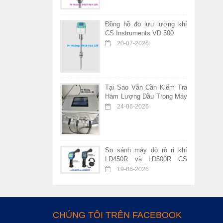
Đồng hồ đo lưu lượng khí
CS Instruments VD 500
20-07-2026
Tại Sao Vẫn Cần Kiểm Tra
Hàm Lượng Dầu Trong Máy
Nén Khí Không Dầu?
24-06-2026
So sánh máy dò rò rỉ khí
LD450R và LD500R CS
Instruments – Nên chọn
19-06-2026
thiết bị nào?
CHÚNG TÔI TRÊN FACEBOOK