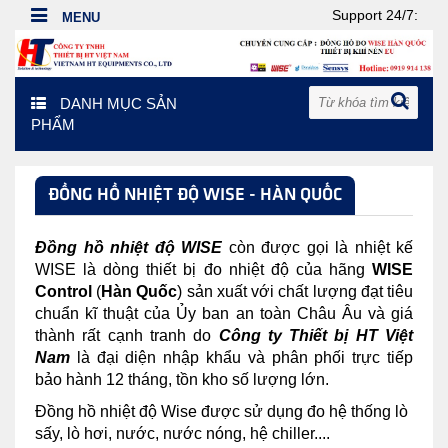
Support 24/7:
DANH MỤC SẢN
PHẨM
ĐỒNG HỒ NHIỆT ĐỘ WISE - HÀN QUỐC
Đồng hồ nhiệt độ
WISE
còn được gọi là nhiệt kế
WISE là dòng thiết bị đo nhiệt độ của hãng
WISE
Control
(
Hàn Quốc
) sản xuất với chất lượng đạt tiêu
chuẩn kĩ thuật của Ủy ban an toàn Châu Âu và giá
thành rất cạnh tranh do
C
ông ty Thiết bị HT Việt
Nam
là đại diện nhập khẩu và phân phối trực tiếp
bảo hành 12 tháng, tồn kho số lượng lớn.
Đồng hồ nhiệt độ Wise được sử dụng đo hệ thống lò
sấy, lò hơi, nước, nước nóng, hệ chiller....