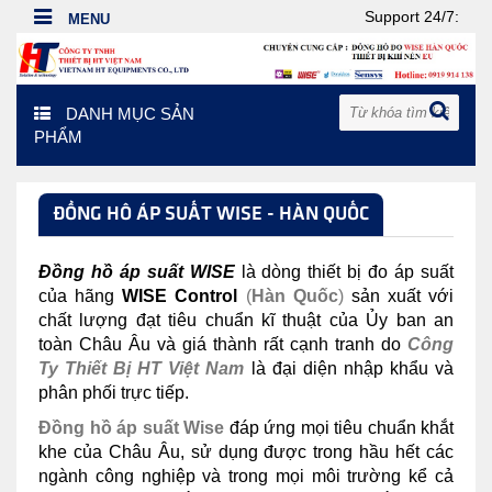
Support 24/7:
DANH MỤC SẢN
PHẨM
ĐỒNG HÔ ÁP SUẤT WISE - HÀN QUỐC
Đồng hồ áp suất
WISE
là dòng thiết bị đo áp suất
của hãng
WISE Control
(
Hàn Quốc
)
sản xuất với
chất lượng đạt tiêu chuẩn kĩ thuật của Ủy ban an
toàn Châu Âu và giá thành rất cạnh tranh do
Công
Ty Thiết Bị HT Việt Nam
là đại diện nhập khẩu và
phân phối trực tiếp.
Đồng hồ áp suất Wise
đáp ứng mọi tiêu chuẩn khắt
khe của Châu Âu, sử dụng được trong hầu hết các
ngành công nghiệp và trong mọi môi trường kể cả