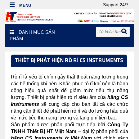
Support 24/7:
DANH MỤC SẢN
PHẨM
THIẾT BỊ PHÁT HIỆN RÒ RỈ CS INSTRUMENTS
Rò rỉ là yếu tố chính gây thất thoát năng lượng trong
các hệ thống khí nén. Khắc phục rò rỉ khí nén là hành
động hiệu quả nhất để giảm mức tiêu thụ năng
lượng. Thiết bị phát hiện rò rỉ siêu âm của
hãng CS
Instruments
sẽ cung cấp cho bạn tất cả các chức
năng cần thiết để phát hiện rò rỉ và đo lường hậu quả
về mức tiêu thụ năng lượng và lãng phí tiền bạc.
Sản phẩm được phân phối trực tiếp bởi
Công Ty
TNHH Thiết Bị HT Việt Nam
– đại lý phân phối của
hãng CS Instruments ở Việt Nam
với chính sách