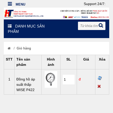
Support 24/7:
DANH MỤC SẢN
PHẨM
/
Giỏ hàng
STT
Tên sản
Hình
SL
Giá
Xóa
phẩm
ảnh
1
Đồng hồ áp
đ
suất thấp
WISE P422