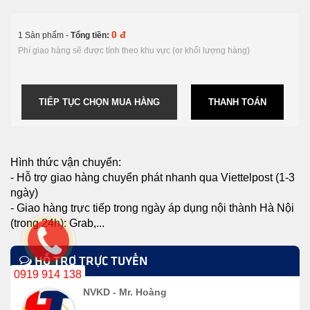
0 đ
1 Sản phẩm -
Tổng tiền:
Phí giao hàng sẽ được tính theo khu vực (or khối lượng hàng)
TIẾP TỤC CHỌN MUA HÀNG
THANH TOÁN
Hình thức vận chuyển:
- Hỗ trợ giao hàng chuyển phát nhanh qua Viettelpost (1-3
ngày)
- Giao hàng trực tiếp trong ngày áp dụng nội thành Hà Nội
(trong 24h): Grab,...
HỖ TRỢ TRỰC TUYẾN
0919 914 138
NVKD - Mr. Hoàng