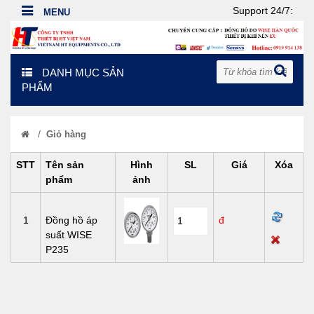
Support 24/7:
DANH MỤC SẢN
PHẨM
/
Giỏ hàng
STT
Tên sản
Hình
SL
Giá
Xóa
phẩm
ảnh
1
Đồng hồ áp
đ
suất WISE
P235