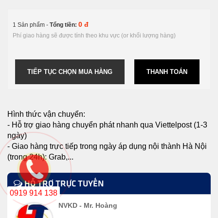
0 đ
1 Sản phẩm -
Tổng tiền:
Phí giao hàng sẽ được tính theo khu vực (or khối lượng hàng)
TIẾP TỤC CHỌN MUA HÀNG
THANH TOÁN
Hình thức vận chuyển:
- Hỗ trợ giao hàng chuyển phát nhanh qua Viettelpost (1-3
ngày)
- Giao hàng trực tiếp trong ngày áp dụng nội thành Hà Nội
(trong 24h): Grab,...
HỖ TRỢ TRỰC TUYẾN
0919 914 138
NVKD - Mr. Hoàng