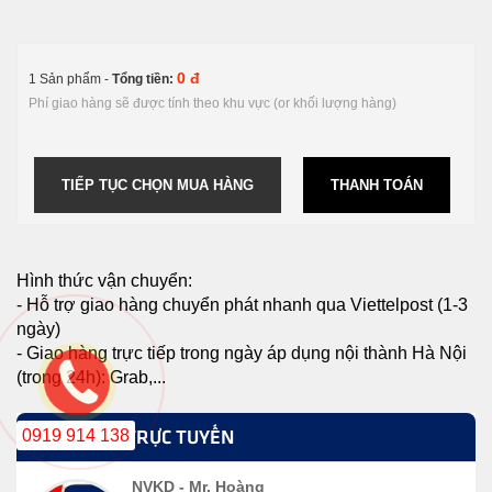
0 đ
1 Sản phẩm -
Tổng tiền:
Phí giao hàng sẽ được tính theo khu vực (or khối lượng hàng)
TIẾP TỤC CHỌN MUA HÀNG
THANH TOÁN
Hình thức vận chuyển:
- Hỗ trợ giao hàng chuyển phát nhanh qua Viettelpost (1-3
ngày)
- Giao hàng trực tiếp trong ngày áp dụng nội thành Hà Nội
(trong 24h): Grab,...
0919 914 138
HỖ TRỢ TRỰC TUYẾN
NVKD - Mr. Hoàng