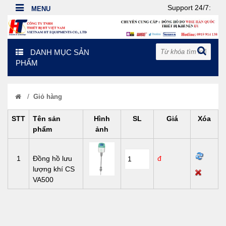
Support 24/7:
DANH MỤC SẢN
PHẨM
/
Giỏ hàng
STT
Tên sản
Hình
SL
Giá
Xóa
phẩm
ảnh
1
Đồng hồ lưu
đ
lượng khí CS
VA500