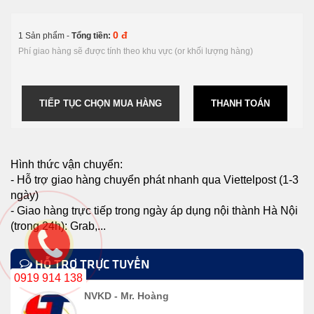
0 đ
1 Sản phẩm -
Tổng tiền:
Phí giao hàng sẽ được tính theo khu vực (or khối lượng hàng)
TIẾP TỤC CHỌN MUA HÀNG
THANH TOÁN
Hình thức vận chuyển:
- Hỗ trợ giao hàng chuyển phát nhanh qua Viettelpost (1-3
ngày)
- Giao hàng trực tiếp trong ngày áp dụng nội thành Hà Nội
(trong 24h): Grab,...
HỖ TRỢ TRỰC TUYẾN
0919 914 138
NVKD - Mr. Hoàng