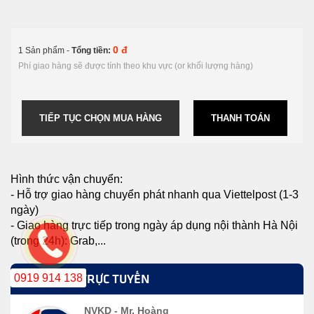
0 đ
1 Sản phẩm -
Tổng tiền:
Phí giao hàng sẽ được tính theo khu vực (or khối lượng hàng)
TIẾP TỤC CHỌN MUA HÀNG
THANH TOÁN
Hình thức vận chuyển:
- Hỗ trợ giao hàng chuyển phát nhanh qua Viettelpost (1-3
ngày)
- Giao hàng trực tiếp trong ngày áp dụng nội thành Hà Nội
(trong 24h): Grab,...
0919 914 138
HỖ TRỢ TRỰC TUYẾN
NVKD - Mr. Hoàng