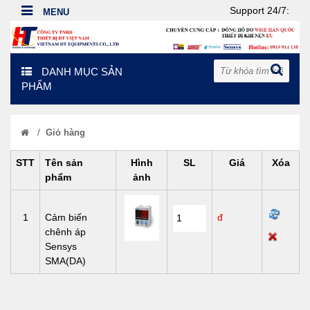
Support 24/7:
DANH MỤC SẢN
PHẨM
/
Giỏ hàng
STT
Tên sản
Hình
SL
Giá
Xóa
phẩm
ảnh
1
Cảm biến
đ
chênh áp
Sensys
SMA(DA)