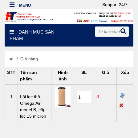
Support 24/7:
DANH MỤC SẢN
PHẨM
/
Giỏ hàng
STT
Tên sản
Hình
SL
Giá
Xóa
phẩm
ảnh
1
Lõi lọc thô
đ
Omega Air
model B, cấp
lọc 15 micron