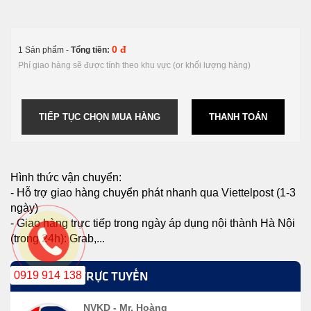
0 đ
1 Sản phẩm -
Tổng tiền:
Phí giao hàng sẽ được tính theo khu vực (or khối lượng hàng)
TIẾP TỤC CHỌN MUA HÀNG
THANH TOÁN
Hình thức vận chuyển:
- Hỗ trợ giao hàng chuyển phát nhanh qua Viettelpost (1-3
ngày)
- Giao hàng trực tiếp trong ngày áp dụng nội thành Hà Nội
(trong 24h): Grab,...
0919 914 138
HỖ TRỢ TRỰC TUYẾN
NVKD - Mr. Hoàng