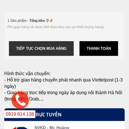
0 đ
1 Sản phẩm -
Tổng tiền:
Phí giao hàng sẽ được tính theo khu vực (or khối lượng hàng)
TIẾP TỤC CHỌN MUA HÀNG
THANH TOÁN
Hình thức vận chuyển:
- Hỗ trợ giao hàng chuyển phát nhanh qua Viettelpost (1-3
ngày)
- Giao hàng trực tiếp trong ngày áp dụng nội thành Hà Nội
(trong 24h): Grab,...
0919 914 138
HỖ TRỢ TRỰC TUYẾN
NVKD - Mr. Hoàng