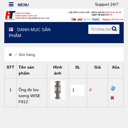
Support 24/7:
DANH MỤC SẢN
PHẨM
/
Giỏ hàng
STT
Tên sản
Hình
SL
Giá
Xóa
phẩm
ảnh
1
Ống đo lưu
đ
lượng WISE
F812