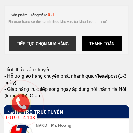
0 đ
1 Sản phẩm -
Tổng tiền:
Phí giao hàng sẽ được tính theo khu vực (or khối lượng hàng)
TIẾP TỤC CHỌN MUA HÀNG
THANH TOÁN
Hình thức vận chuyển:
- Hỗ trợ giao hàng chuyển phát nhanh qua Viettelpost (1-3
ngày)
- Giao hàng trực tiếp trong ngày áp dụng nội thành Hà Nội
(trong 24h): Grab,...
HỖ TRỢ TRỰC TUYẾN
0919 914 138
NVKD - Mr. Hoàng