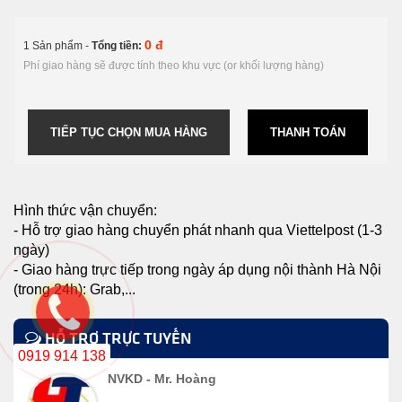
0 đ
1 Sản phẩm -
Tổng tiền:
Phí giao hàng sẽ được tính theo khu vực (or khối lượng hàng)
TIẾP TỤC CHỌN MUA HÀNG
THANH TOÁN
Hình thức vận chuyển:
- Hỗ trợ giao hàng chuyển phát nhanh qua Viettelpost (1-3
ngày)
- Giao hàng trực tiếp trong ngày áp dụng nội thành Hà Nội
(trong 24h): Grab,...
HỖ TRỢ TRỰC TUYẾN
0919 914 138
NVKD - Mr. Hoàng