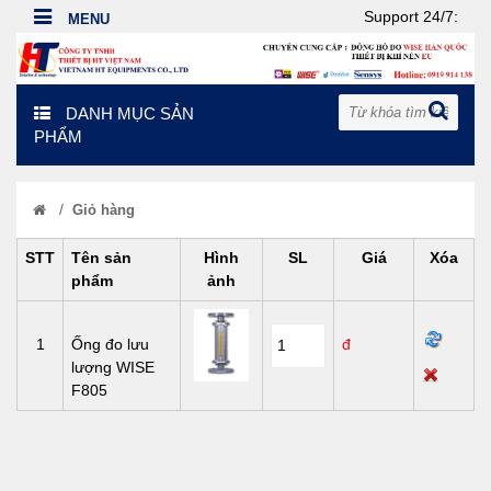
Support 24/7:
DANH MỤC SẢN
PHẨM
/
Giỏ hàng
STT
Tên sản
Hình
SL
Giá
Xóa
phẩm
ảnh
1
Ống đo lưu
đ
lượng WISE
F805