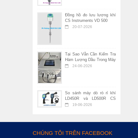
Đồng hồ đo lưu lượng khí
CS Instruments VD 500
20-07-2026
Tại Sao Vẫn Cần Kiểm Tra
Hàm Lượng Dầu Trong Máy
Nén Khí Không Dầu?
24-06-2026
So sánh máy dò rò rỉ khí
LD450R và LD500R CS
Instruments – Nên chọn
19-06-2026
thiết bị nào?
CHÚNG TÔI TRÊN FACEBOOK