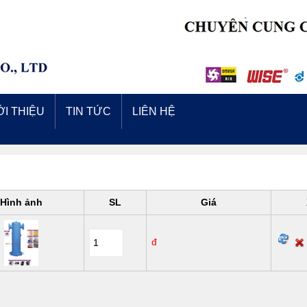
ỚI THIỆU
TIN TỨC
LIÊN HỆ
Hình ảnh
SL
Giá
đ