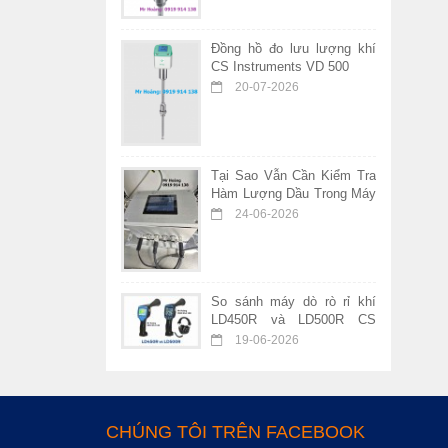
Đồng hồ đo lưu lượng khí
CS Instruments VD 500
20-07-2026
Tại Sao Vẫn Cần Kiểm Tra
Hàm Lượng Dầu Trong Máy
Nén Khí Không Dầu?
24-06-2026
So sánh máy dò rò rỉ khí
LD450R và LD500R CS
Instruments – Nên chọn
19-06-2026
thiết bị nào?
CHÚNG TÔI TRÊN FACEBOOK