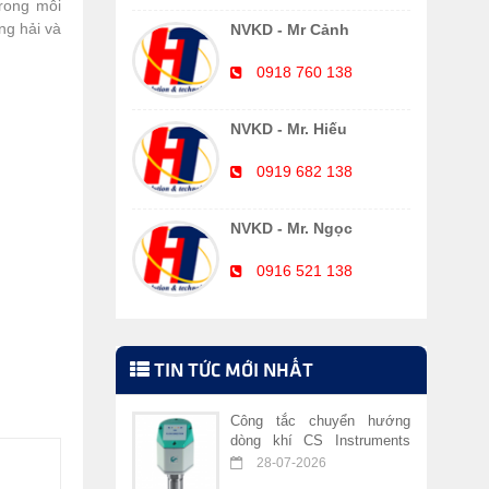
trong môi
ng hải và
NVKD - Mr Cảnh
0918 760 138
NVKD - Mr. Hiếu
0919 682 138
NVKD - Mr. Ngọc
0916 521 138
TIN TỨC MỚI NHẤT
Công tắc chuyển hướng
dòng khí CS Instruments
VA 409
28-07-2026