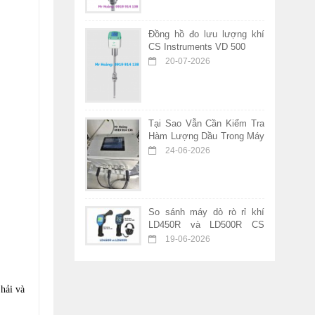
Đồng hồ đo lưu lượng khí
CS Instruments VD 500
20-07-2026
Tại Sao Vẫn Cần Kiểm Tra
Hàm Lượng Dầu Trong Máy
Nén Khí Không Dầu?
24-06-2026
So sánh máy dò rò rỉ khí
LD450R và LD500R CS
Instruments – Nên chọn
19-06-2026
thiết bị nào?
hải và