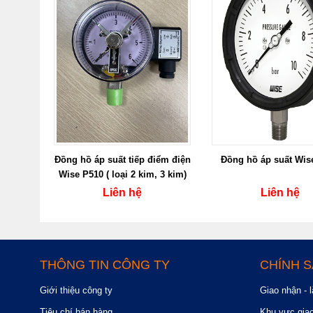
Đồng hồ áp suất tiếp điểm điện
Đồng hồ áp suất Wis
Wise P510 ( loại 2 kim, 3 kim)
Liên hệ
Liên hệ
THÔNG TIN CÔNG TY
CHÍNH 
Giới thiệu công ty
Giao nhận - l
Tiêu chí bán hàng
Khu vực gia