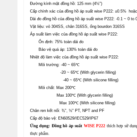
Đường kính mặt đồng hồ: 125 mm (4½")
Cấp chính xác của đồng hồ áp suất wise P222: ±0.5% hoặc
Dải đo đồng hồ của đồng hồ áp suất wise P222: -0.1 ~ 0 to
Vật liệu: vỏ 304SS, chân 316SS, ống bourdon 316SS
Áp suất làm việc của đồng hồ áp suất wise P222:
Ổn định: 75% toàn dải đo
Bảo vệ quá áp: 130% toàn dải đo
Nhiệt độ làm việc của đồng hồ áp suất wise P222:
Môi trường: -40 ~ 65℃
-20 ~ 65℃ (With glycerin filling)
-40 ~ 65℃ (With silicone filling)
Môi chất: Max 200℃
Max 100℃ (With glycerin filling)
Max 100℃ (With silicone filling)
Chân ren kết nối: ⅜", ½" PT, NPT and PF
Cấp độ bảo vệ: EN60529/IEC529/IP67
Ứng dụng: Đồng hồ áp suất
WISE P222
thích hợp sử dụng
thực phẩm.