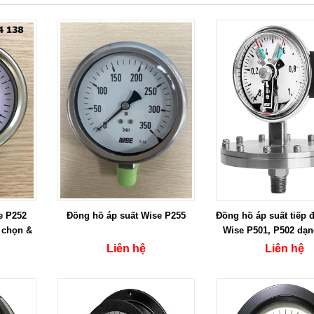
e P252
Đồng hồ áp suất Wise P255
Đồng hồ áp suất tiếp 
 chọn &
Wise P501, P502 dạ
2026
Liên hệ
Liên hệ