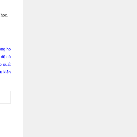
 học.
ong ho
 độ có
p suất
hụ kiện