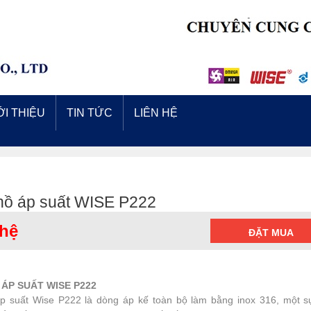
ỚI THIỆU
TIN TỨC
LIÊN HỆ
hồ áp suất WISE P222
 hệ
ĐẶT MUA
ÁP SUẤT WISE P222
p suất Wise P222 là dòng áp kế toàn bộ làm bằng inox 316, một s