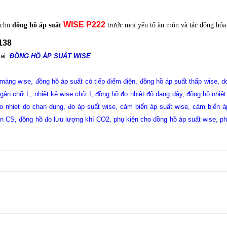
WISE
P222
 cho
đồng hồ áp suất
trước mọi yếu tố ăn mòn và tác động hóa
138
tại
ĐỒNG HỒ ÁP SUẤT WISE
 màng wise
,
đồng hồ áp suất có tiếp điểm điện
,
đồng hồ áp suất thấp wise
,
d
ngân chữ L
,
nhiệt kế wise chữ I
,
đồng hồ đo nhiệt độ dạng dây
, đồng hồ nhiệt
o nhiet do chan dung
,
đo áp suất wise
, cảm biến áp suất wise
, cảm biến á
én CS
,
đồng hồ đo lưu lượng khí CO2
,
phụ kiện cho đồng hồ áp suất wise
, p