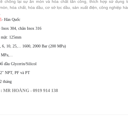
 để chống lại sự ăn mòn và hóa chất tấn công, thích hợp sử dụng 
mòn, hóa chất, hóa dầu, cơ sở lọc dầu, sản xuất điện, công nghiệp hà
.
E
- Hàn Quốc
ỏ Inox 304, chân Inox 316
 mặt: 125mm
, 6, 10, 25,... 1600, 2000 Bar (200 MPa)
 MPa,...
ổ dầu Glycerin/Silicol
/2" NPT, PF và PT
2 tháng
: MR HOÀNG - 0919 914 138