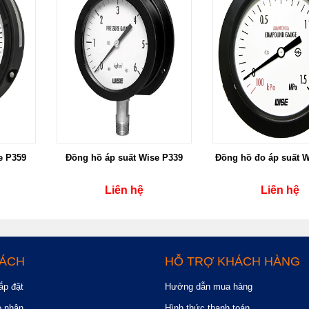
e P359
Đồng hồ áp suất Wise P339
Đồng hồ đo áp suất W
Liên hệ
Liên hệ
SÁCH
HỖ TRỢ KHÁCH HÀNG
ắp đặt
Hướng dẫn mua hàng
o nhận
Hình thức thanh toán