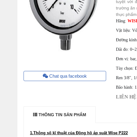
tuyệt vời
trường ăn 
thực phẩm
Hãng:
WIS
Vật liệu: V
Đường kính
Dải đo: 0~2
Đơn vị: bar,
Tùy chọn: Đ
Chat qua facebook
Ren 3/8", 1
Bảo hành: 1
LIÊN HỆ 
THÔNG TIN SẢN PHẨM
1.Thông số kĩ thuật của Đồng hồ áp suất Wise P222