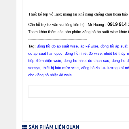
Thiết kế lớp vỏ Inox mang lại khả năng chống chịu hoàn hảo
0919 914 
Cần hỗ trợ tư vấn vui lòng liên hệ : Mr Hoàng :
Tham khảo thêm các sản phẩm đồng hồ áp suất wise khác 
---------------------------------------------------
Tag
:
đồng hồ đo áp suất wise
,
áp kế wise
,
đồng hồ áp suất
do ap suat han quoc
,
đồng hồ nhiệt độ wise
, nhiệt kế thủy 
tiếp điểm điện wsie
,
dong ho nhiet do chan sau
,
dong ho d
sensys
, thiết bị báo mức wise
,
đồng hồ đo lưu lượng khí n
cho đồng hồ nhiệt độ wsie
SẢN PHẨM LIÊN QUAN