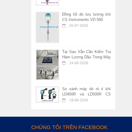
Đồng hồ đo lưu lượng khí
CS Instruments VD 500
20-07-2026
Tại Sao Vẫn Cần Kiểm Tra
Hàm Lượng Dầu Trong Máy
Nén Khí Không Dầu?
24-06-2026
So sánh máy dò rò rỉ khí
LD450R và LD500R CS
Instruments – Nên chọn
19-06-2026
thiết bị nào?
CHÚNG TÔI TRÊN FACEBOOK