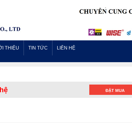
ỚI THIỆU
TIN TỨC
LIÊN HỆ
 hệ
ĐẶT MUA