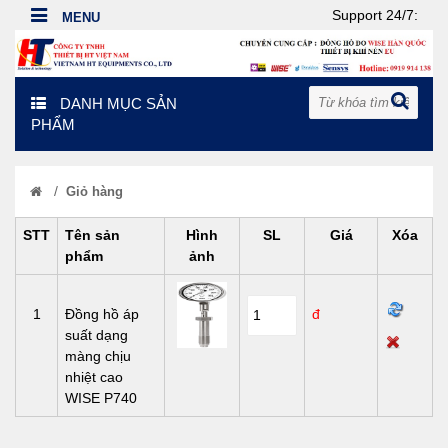
Support 24/7:
DANH MỤC SẢN
PHẨM
/
Giỏ hàng
STT
Tên sản
Hình
SL
Giá
Xóa
phẩm
ảnh
1
Đồng hồ áp
đ
suất dạng
màng chịu
nhiệt cao
WISE P740