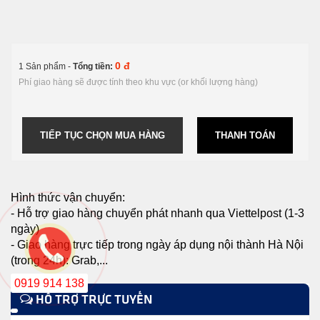
0 đ
1 Sản phẩm -
Tổng tiền:
Phí giao hàng sẽ được tính theo khu vực (or khối lượng hàng)
TIẾP TỤC CHỌN MUA HÀNG
THANH TOÁN
Hình thức vận chuyển:
- Hỗ trợ giao hàng chuyển phát nhanh qua Viettelpost (1-3
ngày)
- Giao hàng trực tiếp trong ngày áp dụng nội thành Hà Nội
(trong 24h): Grab,...
0919 914 138
HỖ TRỢ TRỰC TUYẾN