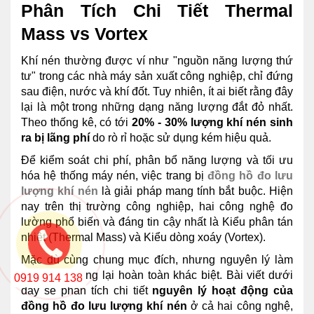
Phân Tích Chi Tiết Thermal
Mass vs Vortex
Khí nén thường được ví như "nguồn năng lượng thứ
tư" trong các nhà máy sản xuất công nghiệp, chỉ đứng
sau điện, nước và khí đốt. Tuy nhiên, ít ai biết rằng đây
lại là một trong những dạng năng lượng đắt đỏ nhất.
Theo thống kê, có tới
20% - 30% lượng khí nén sinh
ra bị lãng phí
do rò rỉ hoặc sử dụng kém hiệu quả.
Để kiểm soát chi phí, phân bổ năng lượng và tối ưu
hóa hệ thống máy nén, việc trang bị
đồng hồ đo lưu
lượng khí nén
là giải pháp mang tính bắt buộc. Hiện
nay trên thị trường công nghiệp, hai công nghệ đo
lường phổ biến và đáng tin cậy nhất là Kiểu phân tán
nhiệt (Thermal Mass) và Kiểu dòng xoáy (Vortex).
Mặc dù cùng chung mục đích, nhưng nguyên lý làm
việc của chúng lại hoàn toàn khác biệt. Bài viết dưới
0919 914 138
đây sẽ phân tích chi tiết
nguyên lý hoạt động của
đồng hồ đo lưu lượng khí nén
ở cả hai công nghệ,