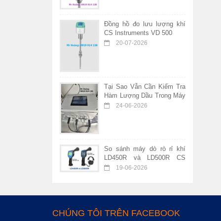
Đồng hồ đo lưu lượng khí
CS Instruments VD 500
20-07-2026
Tại Sao Vẫn Cần Kiểm Tra
Hàm Lượng Dầu Trong Máy
Nén Khí Không Dầu?
24-06-2026
So sánh máy dò rò rỉ khí
LD450R và LD500R CS
Instruments – Nên chọn
19-06-2026
thiết bị nào?
CHÚNG TÔI TRÊN FACEBOOK