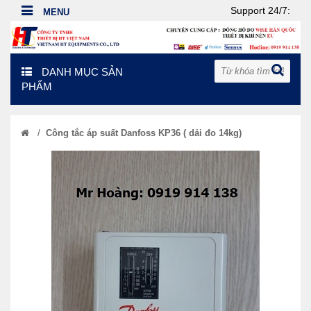
Support 24/7:
DANH MỤC SẢN
PHẨM
/
Công tắc áp suất Danfoss KP36 ( dải đo 14kg)