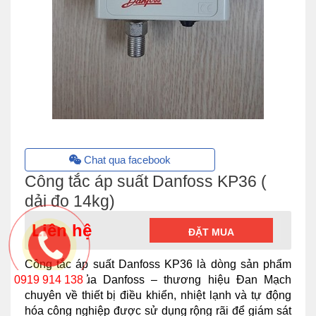
Chat qua facebook
Công tắc áp suất Danfoss KP36 (
dải đo 14kg)
Liên hệ
ĐẶT MUA
Công tắc áp suất Danfoss KP36 là dòng sản phẩm
nổi tiếng của Danfoss – thương hiệu Đan Mạch
0919 914 138
chuyên về thiết bị điều khiển, nhiệt lạnh và tự động
hóa công nghiệp được sử dụng rộng rãi để giám sát