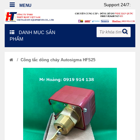
Support 24/7:
DANH MỤC SẢN
PHẨM
/
Công tắc dòng chảy Autosigma HFS25