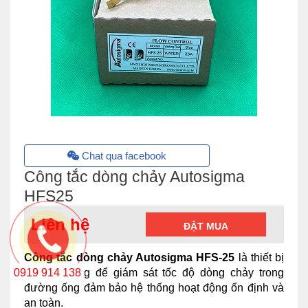
Chat qua facebook
Công tắc dòng chảy Autosigma
HFS25
Liên hệ
ĐẶT MUA
Công tắc dòng chảy Autosigma HFS-25
là thiết bị
chuyên dùng để giám sát tốc độ dòng chảy trong
0919 914 138
đường ống đảm bảo hệ thống hoạt động ổn định và
an toàn.