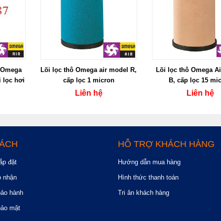
h Omega
Lõi lọc thô Omega air model R,
Lõi lọc thô Omega A
i lọc hơi
cấp lọc 1 micron
B, cấp lọc 15 mi
Liên hệ
Liên hệ
SÁCH
HỖ TRỢ KHÁCH HÀNG
ắp đặt
Hướng dẫn mua hàng
o nhận
Hình thức thanh toán
bảo hành
Tri ân khách hàng
bảo mật