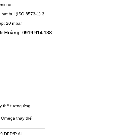
 micron
 hạt bụi (ISO 8573-1) 3
áp: 20 mbar
Mr Hoàng: 0919 914 138
ay thế tương ứng
c Omega thay thế
9 DFD/R AL