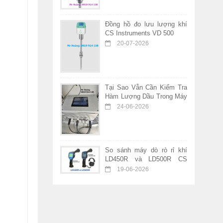
Đồng hồ đo lưu lượng khí
CS Instruments VD 500
20-07-2026
Tại Sao Vẫn Cần Kiểm Tra
Hàm Lượng Dầu Trong Máy
Nén Khí Không Dầu?
24-06-2026
So sánh máy dò rò rỉ khí
LD450R và LD500R CS
Instruments – Nên chọn
19-06-2026
thiết bị nào?