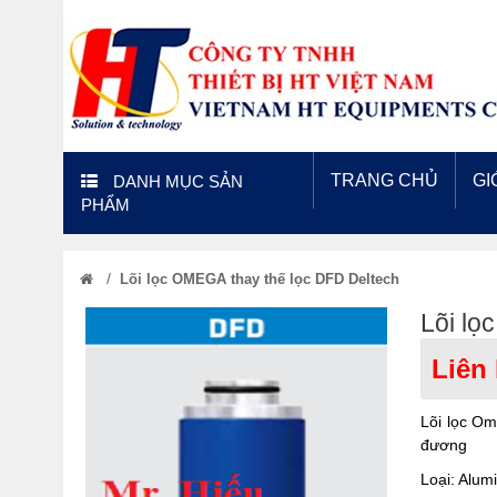
TRANG CHỦ
GI
DANH MỤC SẢN
PHẨM
/
Lõi lọc OMEGA thay thế lọc DFD Deltech
Lõi lọ
Liên
Lõi lọc Om
đương
Loại: Alum