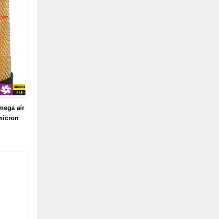
mega air
micron