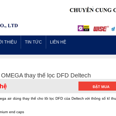
ỚI THIỆU
TIN TỨC
LIÊN HỆ
c OMEGA thay thế lọc DFD Deltech
 hệ
ĐẶT MUA
ega air dùng thay thế cho lõi lọc DFD của Deltech với thông số kĩ th
inium end caps