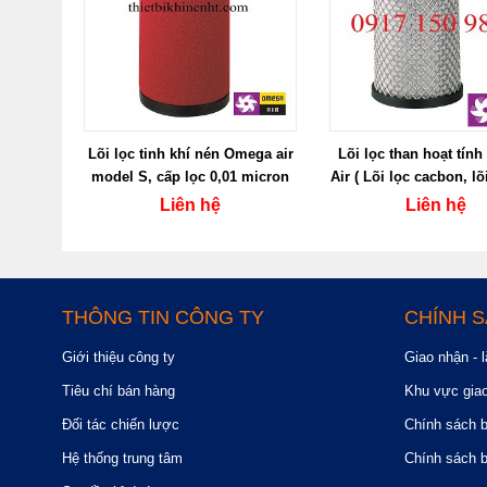
Lõi lọc tinh khí nén Omega air
Lõi lọc than hoạt tín
model S, cấp lọc 0,01 micron
Air ( Lõi lọc cacbon, lõ
dầu)
Liên hệ
Liên hệ
THÔNG TIN CÔNG TY
CHÍNH 
Giới thiệu công ty
Giao nhận - l
Tiêu chí bán hàng
Khu vực gia
Đối tác chiến lược
Chính sách 
Hệ thống trung tâm
Chính sách 