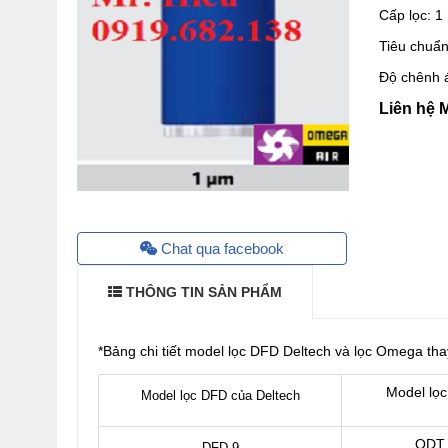
Cấp lọc: 1
Tiêu chuẩn
Độ chênh 
Liên hệ 
Chat qua facebook
THÔNG TIN SẢN PHẨM
*Bảng chi tiết model lọc DFD Deltech và lọc Omega th
Model lọ
Model lọc DFD của Deltech
ODT 
DFD 9