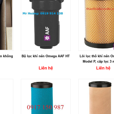
ân không
Bộ lọc khí nén Omega AAF HT
Lõi lọc thô khí nén O
Model P, cấp lọc 3 
Liên hệ
Liên hệ