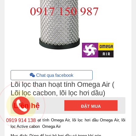
Chat qua facebook
Lõi lọc than hoạt tính Omega Air (
Lõi lọc cacbon, lõi lọc hơi dầu)
Liên hệ
ĐẶT MUA
Lõi lọc than hoạt tính Omega Air, lõi lọc hơi dầu Omega Air, lõi
0919 914 138
lọc Active cabon Omega Air
Mục đích: Dùng để loại bỏ hơi dầu có trong khí nén.