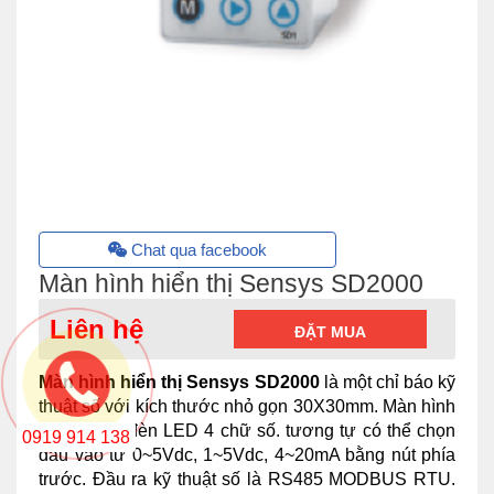
Chat qua facebook
Màn hình hiển thị Sensys SD2000
Liên hệ
ĐẶT MUA
Màn hình hiển thị Sensys SD2000
là một chỉ báo kỹ
thuật số với kích thước nhỏ gọn 30X30mm. Màn hình
hiển thị có đèn LED 4 chữ số. tương tự có thể chọn
0919 914 138
đầu vào từ 0~5Vdc, 1~5Vdc, 4~20mA bằng nút phía
trước. Đầu ra kỹ thuật số là RS485 MODBUS RTU.