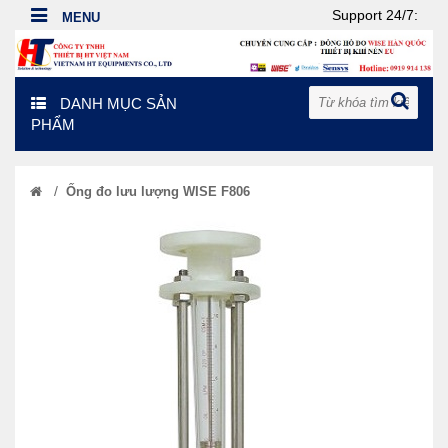
Support 24/7:
DANH MỤC SẢN
PHẨM
/
Ống đo lưu lượng WISE F806