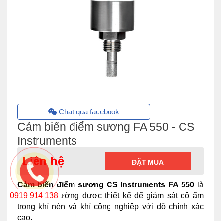
Chat qua facebook
Cảm biến điểm sương FA 550 - CS
Instruments
Liên hệ
ĐẶT MUA
Cảm biến điểm sương CS Instruments FA 550
là
thiết bị đo lường được thiết kế để giám sát độ ẩm
0919 914 138
trong khí nén và khí công nghiệp với độ chính xác
cao.