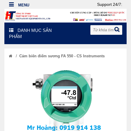
Support 24/7:
DANH MỤC SẢN
PHẨM
/
Cảm biến điểm sương FA 550 - CS Instruments